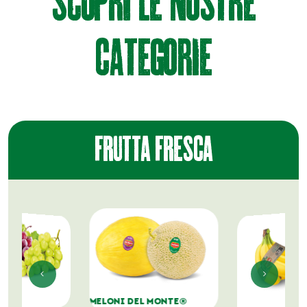
SCOPRi Le nOStRe
CAteGORIe
FRuttA FReSCA
MELONI DEL MONTE®