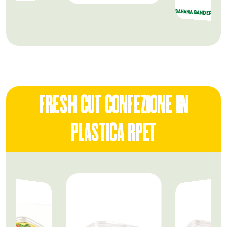
BANANA BANDEROLE
FReSh Cut COnFeziOne in
PLAStiCA RPet