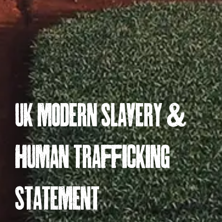
uk mODeRn SLAveRY &
humAn tRAffiCkinG
StAtement